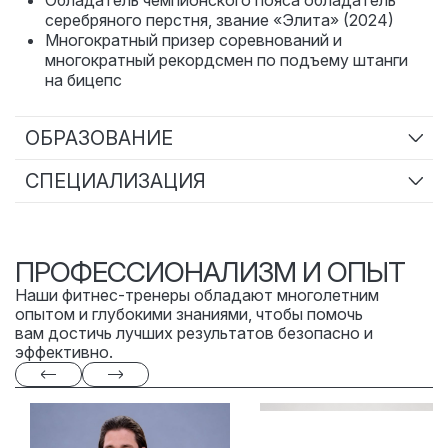
Обладатель чемпионского пояса обладатель
серебряного перстня, звание «Элита» (2024)
Многократный призер соревнований и
многократный рекордсмен по подъему штанги
на бицепс
ОБРАЗОВАНИЕ
IUFAS международный университет фитнес
СПЕЦИАЛИЗАЦИЯ
сообщества - Персональный тренер (2025)
Набор мышечной массы, снижение массы тела
(похудение), повышение показателей
физиологических качеств (сила, выносливость)
ПРОФЕССИОНАЛИЗМ И ОПЫТ
(Стаж: 3 лет)
Наши фитнес-тренеры обладают многолетним
Повышение уровня физического развития детей
опытом и глубокими знаниями, чтобы помочь
младших классов (Стаж: 3 лет)
вам достичь лучших результатов безопасно и
Подготовка ГТО (Стаж: 3 лет)
эффективно.
Тренировки по боксу (любой возраст) (Стаж: 3
лет)
Помощь в плавном и комфортном введении в
жизнь правильного питания и
сбалансированного рациона (Стаж: 3 лет)