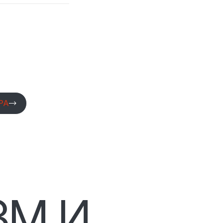
РА
М И