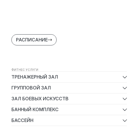
РАСПИСАНИЕ
ФИТНЕС УСЛУГИ
ТРЕНАЖЕРНЫЙ ЗАЛ
Mind & Body
ГРУППОВОЙ ЗАЛ
Виды групповых программ
ЗАЛ БОЕВЫХ ИСКУССТВ
Детские боевые искусства
БАННЫЙ КОМПЛЕКС
Тайский бокс
Финская сауна
Бокс
БАССЕЙН
Солярий
Кикбоксинг
Детский аква-фитнес
Баня
Women’s Boxing